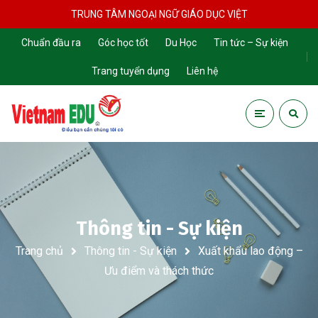
TRUNG TÂM NGOẠI NGỮ GIÁO DỤC VIỆT
Chuẩn đầu ra
Góc học tốt
Du Học
Tin tức – Sự kiện
Trang tuyển dụng
Liên hệ
Thông tin - Sự kiện
Trang chủ
Thông tin - Sự kiện
Xuất khẩu lao động –
Ưu điểm và thách thức