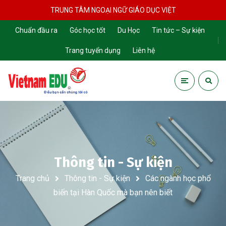
TRUNG TÂM NGOẠI NGỮ GIÁO DỤC VIỆT
Chuẩn đầu ra
Góc học tốt
Du Học
Tin tức – Sự kiện
Trang tuyển dụng
Liên hệ
Thông tin - Sự kiện
Trang chủ
Thông tin - Sự kiện
Các ngành học phổ
biến tại Hàn Quốc mà bạn nên biết