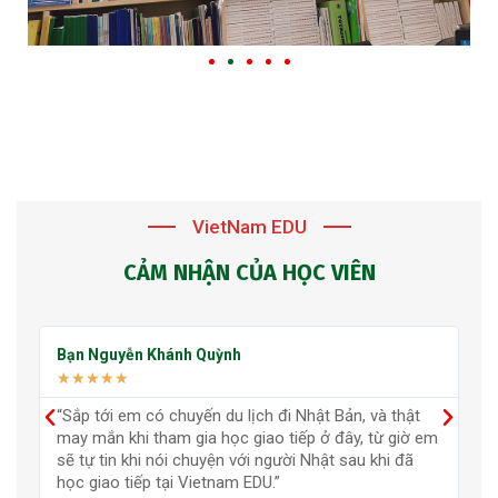
VietNam EDU
CẢM NHẬN CỦA HỌC VIÊN
Bạn Nguyễn Minh Anh
★
★
★
★
★
“Tiếng Nhật bây giờ là ngoại ngữ thứ 2 em tự tin sử
 em
dụng sau tiếng Anh, đăng ký học giao tiếp ở đây đã
giúp đỡ em rất nhiều trong việc học ngoại ngữ.”