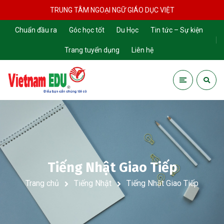
TRUNG TÂM NGOẠI NGỮ GIÁO DỤC VIỆT
Chuẩn đầu ra
Góc học tốt
Du Học
Tin tức – Sự kiện
Trang tuyển dụng
Liên hệ
Tiếng Nhật Giao Tiếp
Trang chủ
Tiếng Nhật
Tiếng Nhật Giao Tiếp