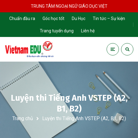
TRUNG TÂM NGOẠI NGỮ GIÁO DỤC VIỆT
Chuẩn đầu ra
Góc học tốt
Du Học
Tin tức – Sự kiện
Trang tuyển dụng
Liên hệ
Luyện thi Tiếng Anh VSTEP (A2,
B1, B2)
Trang chủ
Luyện thi Tiếng Anh VSTEP (A2, B1, B2)