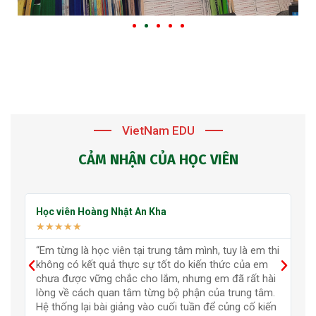
VietNam EDU
CẢM NHẬN CỦA HỌC VIÊN
Học viên Hoàng Nhật An Kha
H
★
★
★
★
★
“Em từng là học viên tại trung tâm mình, tuy là em thi
“
không có kết quả thực sự tốt do kiến thức của em
E
chưa được vững chắc cho lắm, nhưng em đã rất hài
đ
lòng về cách quan tâm từng bộ phận của trung tâm.
Hệ thống lại bài giảng vào cuối tuần để củng cố kiến