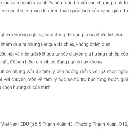
giàu kinh nghiệm và nhiều năm gắn bó với các chương trình tư
 và các đơn vị giáo dục trên toàn quốc luôn sẵn sàng giúp đỡ
 nghiệm Hướng nghiệp, hoạt động đa dạng trong nhiều lĩnh vực.
o nhằm đưa ra những kết quả đa chiều, không phiến diện.
câu hỏi và diễn giải kết quả từ các chuyên gia hướng nghiệp của
nhất, để bạn hiểu rõ mình có đúng ngành hay không.
ình có những vấn đề tâm lý ảnh hưởng đến việc lựa chọn nghề
ôi với chuyên môn về tâm lý học sẽ hỗ trợ bạn từng bước giải
ựa chọn hướng đi của mình.
c VietNam EDU (số 5 Thạnh Xuân 43, Phường Thạnh Xuân, Q12,