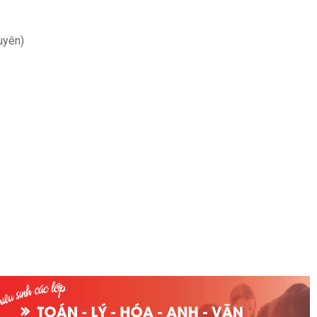
uyên)