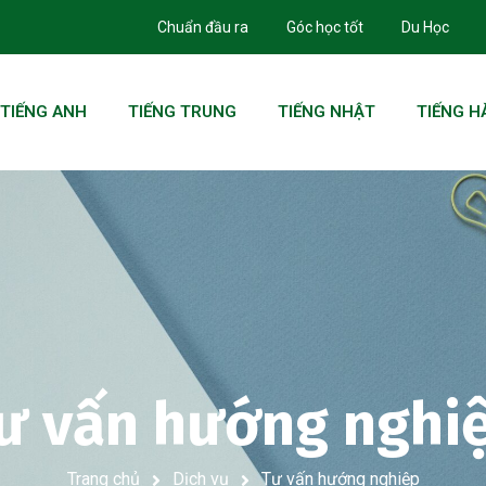
Chuẩn đầu ra
Góc học tốt
Du Học
TIẾNG ANH
TIẾNG TRUNG
TIẾNG NHẬT
TIẾNG H
ư vấn hướng nghi
Trang chủ
Dịch vụ
Tư vấn hướng nghiệp