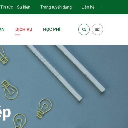
Tin tức – Sự kiện
Trang tuyển dụng
Liên hệ
ÀN
DỊCH VỤ
HỌC PHÍ
ệp