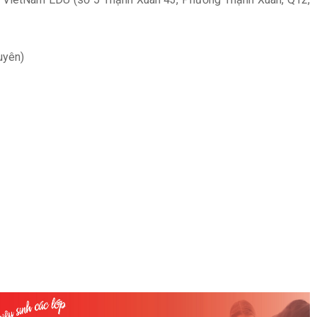
uyên)