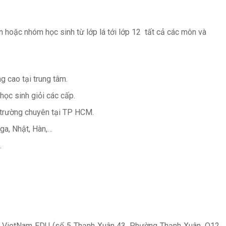
n hoặc nhóm học sinh từ lớp lá tới lớp 12 tất cả các môn và
g cao tại trung tâm.
i học sinh giỏi các cấp.
 trường chuyên tại TP HCM.
ga, Nhật, Hàn,…
.
c VietNam EDU (số 5 Thạnh Xuân 43, Phường Thạnh Xuân, Q12,