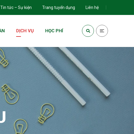
Tin tức – Sự kiện
Trang tuyển dụng
Liên hệ
ÀN
DỊCH VỤ
HỌC PHÍ
U