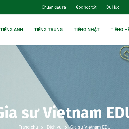
Chuẩn đầu ra
Góc học tốt
Du Học
TIẾNG ANH
TIẾNG TRUNG
TIẾNG NHẬT
TIẾNG H
Gia sư Vietnam ED
Trang chủ
Dịch vụ
Gia sư Vietnam EDU