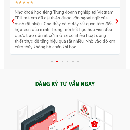
★
★
★
★
★
m
Vietnam EDU là nơi học tiếng Trung doanh nghiệp xịn
Đ
nhất mà mình từng học, sau khoá học mình học
g
được rất nhiều về nền văn hoá của Trung Quốc. Đội
t
ngũ giảng viên hỗ trợ học viên tận tình. Mình cảm ơn
l
trung tâm rất nhiều.
p
em
t
ĐĂNG KÝ TƯ VẤN NGAY