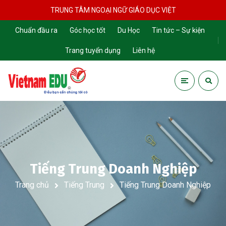
TRUNG TÂM NGOẠI NGỮ GIÁO DỤC VIỆT
Chuẩn đầu ra
Góc học tốt
Du Học
Tin tức – Sự kiện
Trang tuyển dụng
Liên hệ
Tiếng Trung Doanh Nghiệp
Trang chủ
Tiếng Trung
Tiếng Trung Doanh Nghiệp