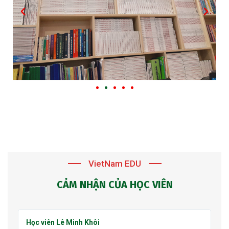
VietNam EDU
CẢM NHẬN CỦA HỌC VIÊN
Học viên Lê Minh Thư
H