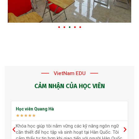
VietNam EDU
CẢM NHẬN CỦA HỌC VIÊN
Học viên Quang Hà
H
★
★
★
★
★
ch
Khóa học giúp tôi nắm vững các kỹ năng ngôn ngữ
K
cần thiết để học tập và sinh hoạt tại Hàn Quốc. Tôi
d
c
cảm thấy tự tin hơn khi giao tiếp với người Hàn Quốc
m