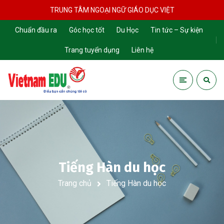
TRUNG TÂM NGOẠI NGỮ GIÁO DỤC VIỆT
Chuẩn đầu ra
Góc học tốt
Du Học
Tin tức – Sự kiện
Trang tuyển dụng
Liên hệ
Tiếng Hàn du học
Trang chủ
Tiếng Hàn du học