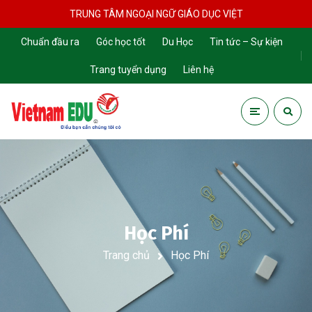
TRUNG TÂM NGOẠI NGỮ GIÁO DỤC VIỆT
Chuẩn đầu ra
Góc học tốt
Du Học
Tin tức – Sự kiện
Trang tuyển dụng
Liên hệ
Học Phí
Trang chủ
Học Phí