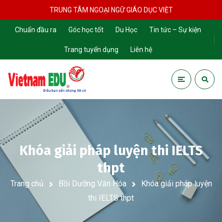
TRUNG TÂM NGOẠI NGỮ GIÁO DỤC VIỆT
Chuẩn đầu ra
Góc học tốt
Du Học
Tin tức – Sự kiện
Trang tuyển dụng
Liên hệ
Khóa giải pháp luyện thi IELTS
thpt
Trang chủ
Bồi Dưỡng Văn Hóa
Khóa giải pháp luyện
thi IELTS thpt