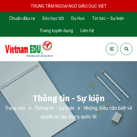
TRUNG TÂM NGOẠI NGỮ GIÁO DỤC VIỆT
Chuẩn đầu ra
Góc học tốt
Du Học
Tin tức – Sự kiện
Trang tuyển dụng
Liên hệ
Thông tin - Sự kiện
Trang chủ
Thông tin - Sự kiện
Những điều cần biết về
quyền lợi lao động quốc tế