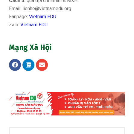
Cách 3:
qua địa chỉ Email & MXH:
Email:
lienhe@vietnamedu.org
Fanpage:
Vietnam EDU
Zalo:
Vietnam EDU
Mạng Xã Hội