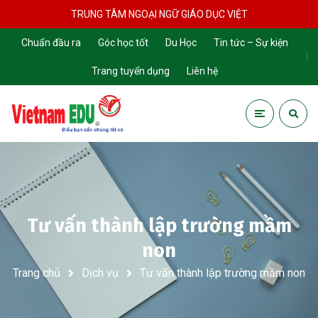
TRUNG TÂM NGOẠI NGỮ GIÁO DỤC VIỆT
Chuẩn đầu ra
Góc học tốt
Du Học
Tin tức – Sự kiện
Trang tuyển dụng
Liên hệ
Tư vấn thành lập trường mầm
non
Trang chủ
Dịch vụ
Tư vấn thành lập trường mầm non