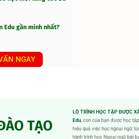
m Edu gần mình nhất?
 VẤN NGAY
LỘ TRÌNH HỌC TẬP ĐƯỢC XÂ
ĐÀO TẠO
Edu
, con của bạn được học tập
hiệu quả việc học ngoại ngữ t
hành trình học Ngoại ngữ bài b