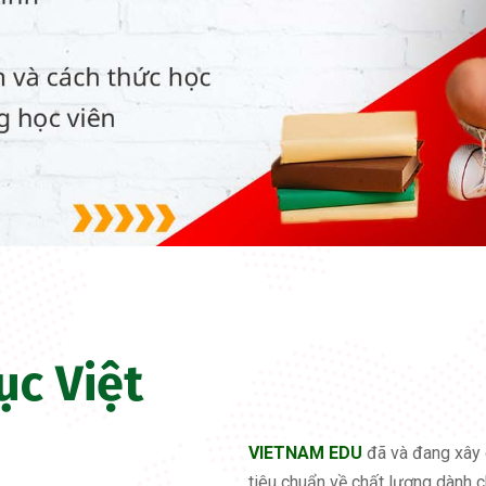
ục Việt
VIETNAM EDU
đã và đang xây 
tiêu chuẩn về chất lượng dành c