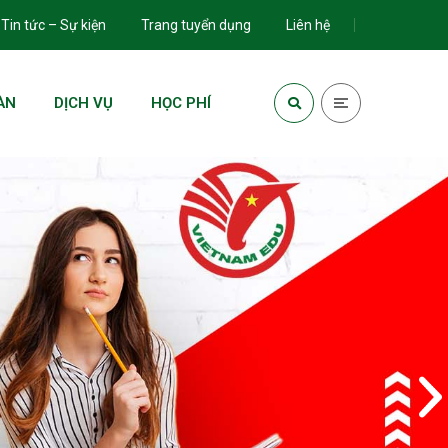
Tin tức – Sự kiện
Trang tuyển dụng
Liên hệ
ÀN
DỊCH VỤ
HỌC PHÍ