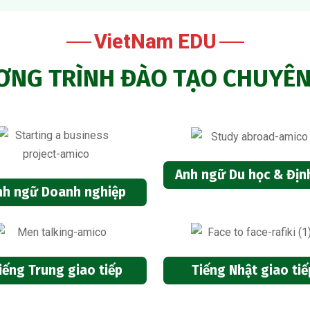
VietNam EDU
NG TRÌNH ĐÀO TẠO CHUYÊN
Anh ngữ Du học & Địn
nh ngữ Doanh nghiệp
iếng Trung giao tiếp
Tiếng Nhật giao tiế