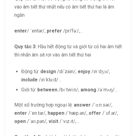
vào âm tiết thứ nhất nếu có âm tiết thứ hai là âm
ngắn
enter
/ ˈentər/,
prefer
/pri’fə:/,…
Quy tắc 3
: Hầu hết động từ và giới từ có hai âm tiết
thì nhấn âm sẽ rơi vào âm tiết thứ hai
Động từ:
design
/di´zain/,
enjoy
/ɪnˈdʒɔɪ/,
include
/ɪnˈkluːd/…
Giới từ:
between
/bɪˈtwiːn/,
among
/əˈmʌŋ/…
Một số trường hợp ngoại lệ:
answer
/ˈɑːn.sər/,
enter
/ˈen.tər/,
happen
/ˈhæp.ən/,
offer
/ˈɒf.ər/,
open
/ˈəʊ.pən/,
visit
/ˈvɪz.ɪt/,…