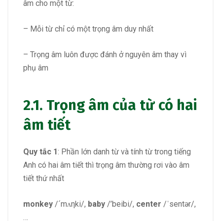
âm cho một từ:
– Mỗi từ chỉ có một trọng âm duy nhất
– Trọng âm luôn được đánh ở nguyên âm thay vì
phụ âm
2.1. Trọng âm của từ có hai
âm tiết
Quy tắc 1
: Phần lớn danh từ và tính từ trong tiếng
Anh có hai âm tiết thì trọng âm thường rơi vào âm
tiết thứ nhất
monkey
/´mʌηki/,
baby
/’beibi/,
center
/ˈsentər/,
…