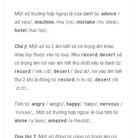
Một số trường hợp ngoại lệ của danh từ:
advice
/
ədˈvaɪs/,
machine
/məˈʃiːn/,
mistake
/mɪˈsteɪk/,
hotel
/həʊˈtel/,…
Chú ý
: Một số từ 2 âm tiết sẽ có trọng âm khác
nhau tùy thuộc vào từ loại. Như
record
,
desert
sẽ
có trọng âm rơi vào âm tiết thứ nhất nếu là danh từ:
record
/ˈrek.ɔːd/;
desert
/ˈdez.ət/; rơi vào âm tiết
thứ 2 khi là động từ:
record
/rɪˈkɔːd/;
desert
/dɪ
ˈzɜːt/,…
Tính từ:
angry
/´æηgri/,
happy
/ ˈhæpi/,
nervous
/
ˈnɜrvəs/,…Một số trường hợp ngoại lệ của tính từ:
alone
/əˈləʊn/,
amazed
/əˈmeɪzd/,…
Quy tắc 2
: Một số động từ cũng có trọng âm rơi