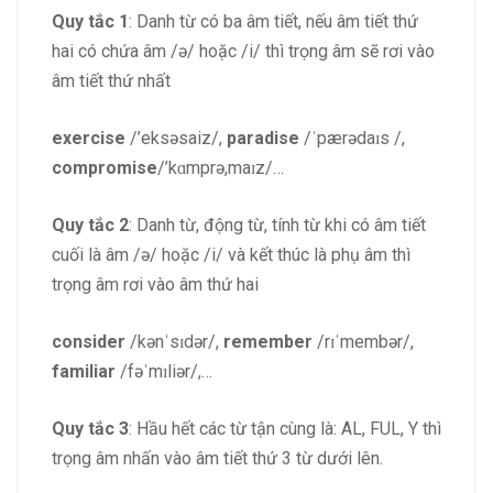
Quy tắc 1
: Danh từ có ba âm tiết, nếu âm tiết thứ
hai có chứa âm /ə/ hoặc /i/ thì trọng âm sẽ rơi vào
âm tiết thứ nhất
exercise
/’eksəsaiz/,
paradise
/ˈpærədaɪs /,
compromise
/’kɑmprə,maɪz/…
Quy tắc 2
: Danh từ, động từ, tính từ khi có âm tiết
cuối là âm /ə/ hoặc /i/ và kết thúc là phụ âm thì
trọng âm rơi vào âm thứ hai
consider
/kənˈsɪdər/,
remember
/rɪˈmembər/,
familiar
/fəˈmɪliər/,…
Quy tắc 3
: Hầu hết các từ tận cùng là: AL, FUL, Y thì
trọng âm nhấn vào âm tiết thứ 3 từ dưới lên.