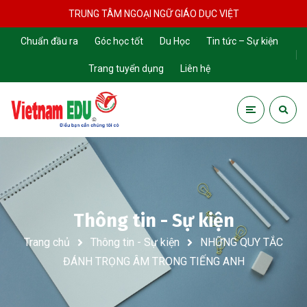
TRUNG TÂM NGOẠI NGỮ GIÁO DỤC VIỆT
Chuẩn đầu ra
Góc học tốt
Du Học
Tin tức – Sự kiện
Trang tuyển dụng
Liên hệ
Thông tin - Sự kiện
Trang chủ
Thông tin - Sự kiện
NHỮNG QUY TẮC
ĐÁNH TRỌNG ÂM TRONG TIẾNG ANH