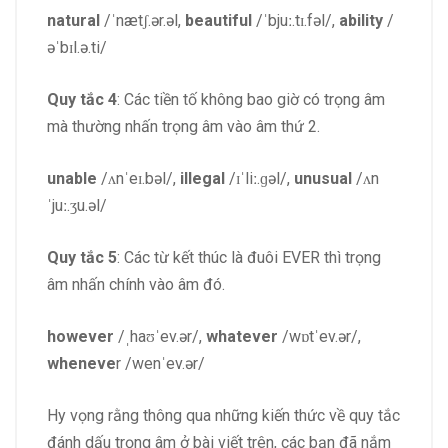
natural
/ˈnætʃ.ər.əl,
beautiful
/ˈbjuː.tɪ.fəl/,
ability
/
əˈbɪl.ə.ti/
Quy tắc 4
: Các tiền tố không bao giờ có trọng âm
mà thường nhấn trọng âm vào âm thứ 2.
unable
/ʌnˈeɪ.bəl/,
illegal
/ɪˈliː.ɡəl/,
unusual
/ʌn
ˈjuː.ʒu.əl/
Quy tắc 5
: Các từ kết thúc là đuôi EVER thì trọng
âm nhấn chính vào âm đó.
however
/ˌhaʊˈev.ər/,
whatever
/wɒtˈev.ər/,
wheneve
r /wenˈev.ər/
Hy vọng rằng thông qua những kiến thức về quy tắc
đánh dấu trọng âm ở bài viết trên, các bạn đã nắm