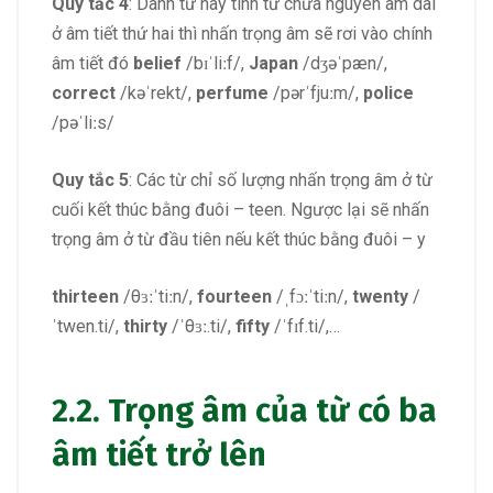
Quy tắc 4
: Danh từ hay tính từ chứa nguyên âm dài
ở âm tiết thứ hai thì nhấn trọng âm sẽ rơi vào chính
âm tiết đó
belief
/bɪˈliːf/,
Japan
/dʒəˈpæn/,
correct
/kəˈrekt/,
perfume
/pərˈfjuːm/,
police
/pəˈliːs/
Quy tắc 5
: Các từ chỉ số lượng nhấn trọng âm ở từ
cuối kết thúc bằng đuôi – teen. Ng­ược lại sẽ nhấn
trọng âm ở từ đầu tiên nếu kết thúc bằng đuôi – y
thirteen
/θɜːˈtiːn/,
fourteen
/ˌfɔːˈtiːn/,
twenty
/
ˈtwen.ti/,
thirty
/ˈθɜː.ti/,
fifty
/ˈfɪf.ti/,…
2.2. Trọng âm của từ có ba
âm tiết trở lên