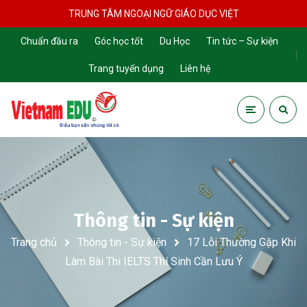
TRUNG TÂM NGOẠI NGỮ GIÁO DỤC VIỆT
Chuẩn đầu ra
Góc học tốt
Du Học
Tin tức – Sự kiện
Trang tuyển dụng
Liên hệ
Thông tin - Sự kiện
Trang chủ
Thông tin - Sự kiện
17 Lỗi Thường Gặp Khi
Làm Bài Thi IELTS Thí Sinh Cần Lưu Ý