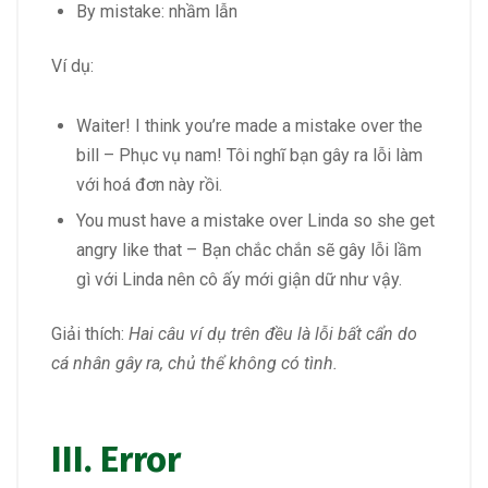
By mistake: nhầm lẫn
Ví dụ:
Waiter! I think you’re made a mistake over the
bill – Phục vụ nam! Tôi nghĩ bạn gây ra lỗi làm
với hoá đơn này rồi.
You must have a mistake over Linda so she get
angry like that – Bạn chắc chắn sẽ gây lỗi lầm
gì với Linda nên cô ấy mới giận dữ như vậy.
Giải thích:
Hai câu ví dụ trên đều là lỗi bất cẩn do
cá nhân gây ra, chủ thể không có tình.
III. Error