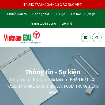
TRUNG TÂM NGOẠI NGỮ GIÁO DỤC VIỆT
Chuẩn đầu ra
Góc học tốt
Du Học
Tin tức – Sự kiện
Trang tuyển dụng
Liên hệ
Thông tin - Sự kiện
Trang chủ
Thông tin - Sự kiện
PHÂN BIỆT LỖI
“FAULT, MISTAKE, ERROR, DEFECT, FOUL” TRONG TIẾNG
ANH