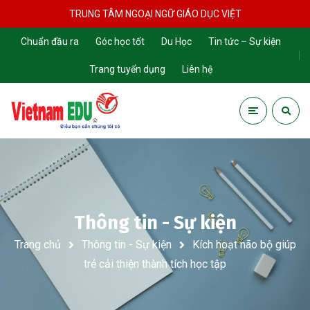
TRUNG TÂM NGOẠI NGỮ GIÁO DỤC VIỆT
Chuẩn đầu ra
Góc học tốt
Du Học
Tin tức – Sự kiện
Trang tuyển dụng
Liên hệ
Thông tin - Sự kiện
Trang chủ
Thông tin - Sự kiện
Kích hoạt não bộ giúp
trẻ cải thiện thành tích học tập