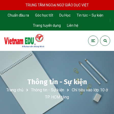
TRUNG TÂM NGOẠI NGỮ GIÁO DỤC VIỆT
Chuẩn đầu ra
Góc học tốt
Du Học
Tin tức – Sự kiện
Trang tuyển dụng
Liên hệ
Thông tin - Sự kiện
Trang chủ
Thông tin - Sự kiện
Chỉ tiêu vào lớp 10 ở
TP. HCM tăng