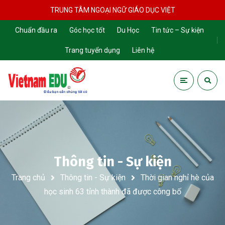
TRUNG TÂM NGOẠI NGỮ GIÁO DỤC VIỆT
Chuẩn đầu ra
Góc học tốt
Du Học
Tin tức – Sự kiện
Trang tuyển dụng
Liên hệ
Thông tin - Sự kiện
Trang chủ
Thông tin - Sự kiện
Thời gian nghỉ hè của
học sinh 63 tỉnh thành đã được công bố