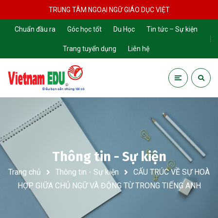
TRUNG TÂM NGOẠI NGỮ GIÁO DỤC VIỆT
Chuẩn đầu ra
Góc học tốt
Du Học
Tin tức – Sự kiện
Trang tuyển dụng
Liên hệ
Thông tin - Sự kiện
Trang chủ
Thông tin - Sự kiện
CẤU TRÚC VỀ SỰ HOÀ
HỢP GIỮA CHỦ NGỮ VÀ ĐỘNG TỪ TRONG TIẾNG ANH