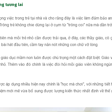
ng tương lai
g việc trong trẻ tại nhà và cho rằng đây là việc làm đảm bảo an to
rông trẻ không chie dừng lại ở cụm từ “trông coi” nữa mà dần trở
iên mà mỗi trẻ nhỏ cần được trải qua, ở đây, các thầy giáo, cô 
bài hát đầu tiên, cầm tay nắn nót những con chữ vỡ lòng.
n
giáo dục mầm non
luôn được chú trọng một cách đặt biệt. Giáo 
 nhỏ. Thêm vào đó chính là việc đòi hỏi mỗi giáo viên không ng
 áp dụng nhiều hiện nay chính là “học mà chơi”, với những tiết 
nghiệm mới mẽ vừa bổ sung được lượng kiến thức nhất định về thế