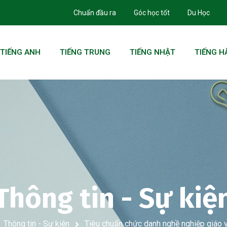
Chuẩn đầu ra
Góc học tốt
Du Học
TIẾNG ANH
TIẾNG TRUNG
TIẾNG NHẬT
TIẾNG H
Thông tin - Sự kiệ
Thông tin - Sự kiện
Tiêu chuẩn chức danh nghề nghiệp giáo