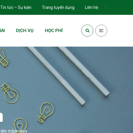
Tin tức – Sự kiện
Trang tuyển dụng
Liên hệ
ÀN
DỊCH VỤ
HỌC PHÍ
n
 viên mầm non