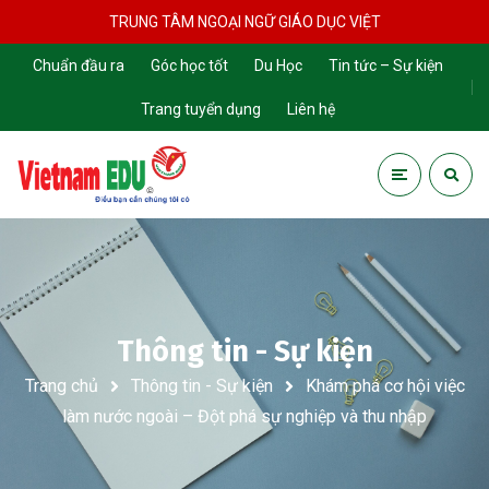
TRUNG TÂM NGOẠI NGỮ GIÁO DỤC VIỆT
Chuẩn đầu ra
Góc học tốt
Du Học
Tin tức – Sự kiện
Trang tuyển dụng
Liên hệ
Thông tin - Sự kiện
Trang chủ
Thông tin - Sự kiện
Khám phá cơ hội việc
làm nước ngoài – Đột phá sự nghiệp và thu nhập