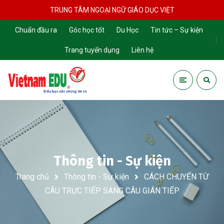
TRUNG TÂM NGOẠI NGỮ GIÁO DỤC VIỆT
Chuẩn đầu ra
Góc học tốt
Du Học
Tin tức – Sự kiện
Trang tuyển dụng
Liên hệ
Thông tin - Sự kiện
Trang chủ
Thông tin - Sự kiện
CÁCH CHUYỂN TỪ
CÂU TRỰC TIẾP SANG CÂU GIÁN TIẾP