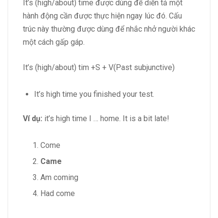
It’s (high/about) time được dùng để diễn tả một
hành động cần được thực hiện ngay lúc đó. Cấu
trúc này thường được dùng để nhắc nhở người khác
một cách gấp gáp.
It’s (high/about) tim +S + V(Past subjunctive)
It’s high time you finished your test.
Ví dụ:
it’s high time I … home. It is a bit late!
Come
Came
Am coming
Had come