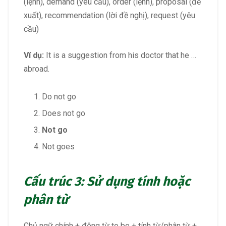
(lệnh), demand (yêu cầu), order (lệnh), proposal (đề
xuất), recommendation (lời đề nghị), request (yêu
cầu)
Ví dụ:
It is a suggestion from his doctor that he …
abroad.
Do not go
Does not go
Not go
Not goes
Cấu trúc 3: Sử dụng tính hoặc
phân từ
Chủ ngữ chính + động từ to be + tính từ/phân từ +