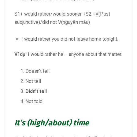
S1+ would rather/would sooner +S2 +V(Past
subjunctive)/did not V(nguyên mẫu)
I would rather you did not leave home tonight.
Ví dụ:
I would rather he … anyone about that matter.
Doesn’t tell
Not tell
Didn’t tell
Not told
It’s (high/about) time