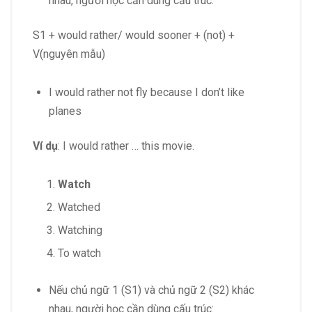
nhau, người học cần dùng cấu trúc:
S1 + would rather/ would sooner + (not) +
V(nguyên mẫu)
I would rather not fly because I don’t like
planes
Ví dụ
: I would rather … this movie.
Watch
Watched
Watching
To watch
Nếu chủ ngữ 1 (S1) và chủ ngữ 2 (S2) khác
nhau, người học cần dùng cấu trúc: