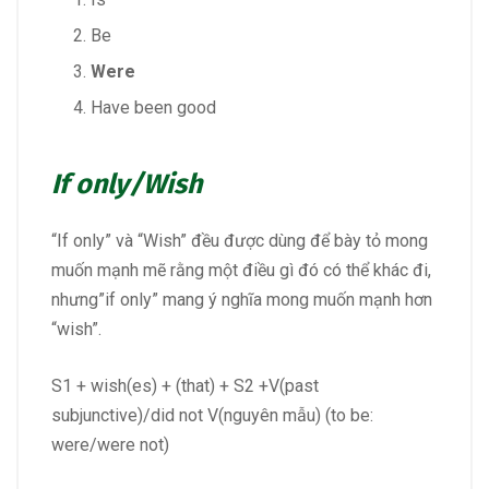
Be
Were
Have been good
If only/Wish
“If only” và “Wish” đều được dùng để bày tỏ mong
muốn mạnh mẽ rằng một điều gì đó có thể khác đi,
nhưng”if only” mang ý nghĩa mong muốn mạnh hơn
“wish”.
S1 + wish(es) + (that) + S2 +V(past
subjunctive)/did not V(nguyên mẫu) (to be:
were/were not)