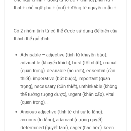
that + chủ ngữ phụ + (not) + động từ nguyên mẫu +
…
Có 2 nhóm tính từ có thể được sử dụng để biến câu
thành thể giả định:
Advisable – adjective (tính từ khuyên bảo):
advisable (khuyến khích), best (tốt nhất), crucial
(quan trọng), desirable (ao ước), essential (cần
thiết), imperative (bắt buộc), important (quan
trọng), necessary (cần thiết), unthinkable (không
thể tưởng tượng được), urgent (khẩn cấp), vital
(quan trọng),…
Anxious adjective (tính từ chỉ sự lo lắng):
anxious (lo lắng), adamant (cương quyết),
determined (quyết tâm), eager (háo hức), keen