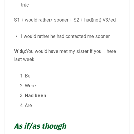
trúc:
S1 + would rather/ sooner + S2 + had(not) V3/ed
I would rather he had contacted me sooner.
Ví dụ:
You would have met my sister if you … here
last week.
Be
Were
Had been
Are
As if/as though