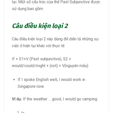
tại. Một số cấu trúc của thể Past Subjunctive được
sử dụng bao gồm:
Câu điều kiện loại 2
Câu điều kiện loại 2 này dùng để diễn tả những sự
việc ở hiện tại khác với thực tế.
If + S1+V (Past subjunctive), S2 +
would/could/might + (not) + V(nguyên mẫu)
If I spoke English well, I would work in
Singapore now.
Ví dụ:
If the weather … good, I would go camping.
Is