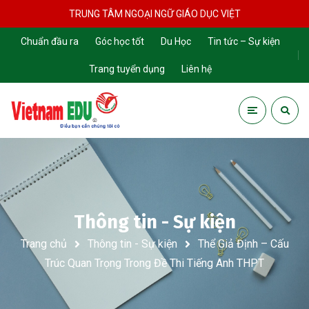
TRUNG TÂM NGOẠI NGỮ GIÁO DỤC VIỆT
Chuẩn đầu ra
Góc học tốt
Du Học
Tin tức – Sự kiện
Trang tuyển dụng
Liên hệ
Thông tin - Sự kiện
Trang chủ
Thông tin - Sự kiện
Thể Giả Định – Cấu
Trúc Quan Trọng Trong Đề Thi Tiếng Anh THPT