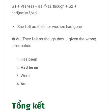
S1 + V(s/es) + as if/as though + S2 +
had(not)V3/ed
She felt as if all her worries had gone
Ví dụ:
They felt as though they … given the wrong
information
Has been
Had been
Were
Are
Tổng kết