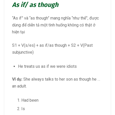
As if/ as though
“As if” và “as though” mang nghĩa “như thể”, được
dùng để diễn tả một tình huống không có thật ở
hiện tại
S1 + V(s/es) + as if/as though + S2 + V(Past
subjunctive)
He treats us as if we were idiots
Ví dụ:
She always talks to her son as though he …
an adult.
Had been
Is