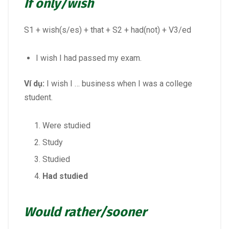
If only/wish
S1 + wish(s/es) + that + S2 + had(not) + V3/ed
I wish I had passed my exam.
Ví dụ:
I wish I … business when I was a college
student.
Were studied
Study
Studied
Had studied
Would rather/sooner