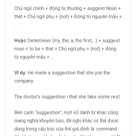
Chủ ngữ chính + động từ thường + suggest Noun +
that + Chủ ngữ phụ + (not) + Động từ nguyên mẫu +
…
Hoặc
Determiner (my, the, a, the first,…) + suggest
noun + to be + that + Chủ ngữ phụ + (not) + động
từ nguyên mẫu + …
Ví dụ:
He made a suggestion that she join the
company.
The doctor’s suggestion í that she take some rest.
Bên cạnh “suggestion”, một số danh từ khác cũng
mang nghĩa khuyên bảo, đề nghị khác có thể được
dùng trong cấu trúc của thể giả định là: command