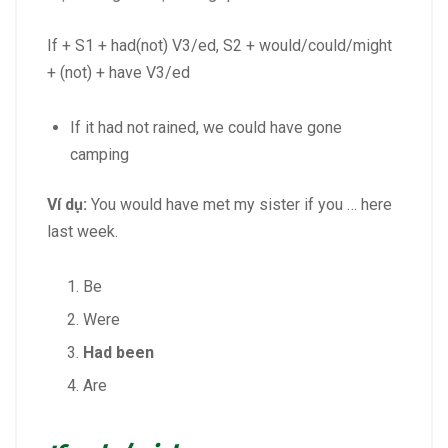
If + S1 + had(not) V3/ed, S2 + would/could/might
+ (not) + have V3/ed
If it had not rained, we could have gone
camping
Ví dụ:
You would have met my sister if you … here
last week.
Be
Were
Had been
Are