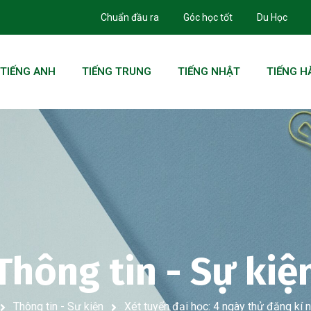
Chuẩn đầu ra
Góc học tốt
Du Học
TIẾNG ANH
TIẾNG TRUNG
TIẾNG NHẬT
TIẾNG H
Thông tin - Sự kiệ
Thông tin - Sự kiện
Xét tuyển đại học: 4 ngày thử đăng kí