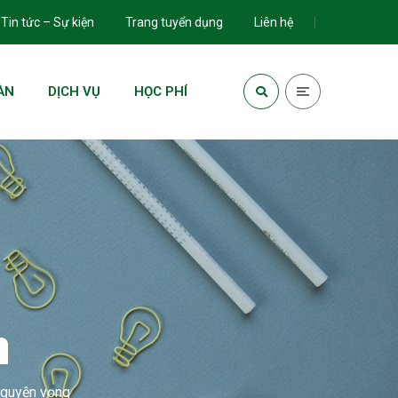
Tin tức – Sự kiện
Trang tuyển dụng
Liên hệ
ÀN
DỊCH VỤ
HỌC PHÍ
n
 nguyện vọng