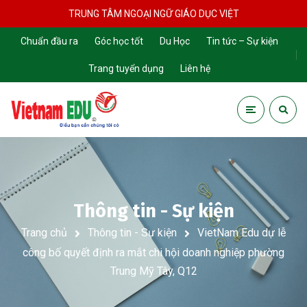
TRUNG TÂM NGOẠI NGỮ GIÁO DỤC VIỆT
Chuẩn đầu ra
Góc học tốt
Du Học
Tin tức – Sự kiện
Trang tuyển dụng
Liên hệ
Thông tin - Sự kiện
Trang chủ
Thông tin - Sự kiện
VietNam Edu dự lễ
công bố quyết định ra mắt chi hội doanh nghiệp phường
Trung Mỹ Tây, Q12