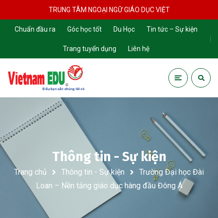
TRUNG TÂM NGOẠI NGỮ GIÁO DỤC VIỆT
Chuẩn đầu ra
Góc học tốt
Du Học
Tin tức – Sự kiện
Trang tuyển dụng
Liên hệ
Thông tin - Sự kiện
Trang chủ
Thông tin - Sự kiện
Trường Đại học Đài
Loan – Nền tảng giáo dục hàng đầu Đông Á