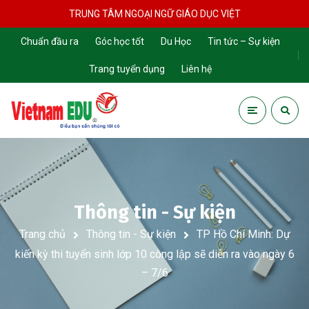
TRUNG TÂM NGOẠI NGỮ GIÁO DỤC VIỆT
Chuẩn đầu ra
Góc học tốt
Du Học
Tin tức – Sự kiện
Trang tuyển dụng
Liên hệ
Thông tin - Sự kiện
Trang chủ
Thông tin - Sự kiện
TP Hồ Chí Minh: Dự
kiến kỳ thi tuyển sinh lớp 10 công lập sẽ diễn ra vào ngày 6
– 7/6