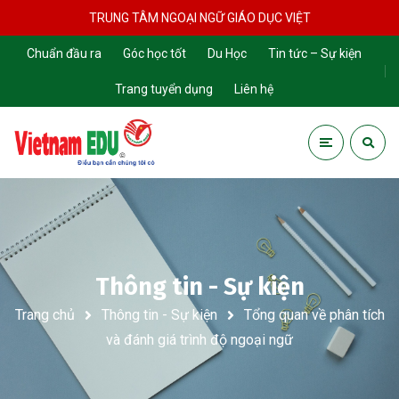
TRUNG TÂM NGOẠI NGỮ GIÁO DỤC VIỆT
Chuẩn đầu ra
Góc học tốt
Du Học
Tin tức – Sự kiện
Trang tuyển dụng
Liên hệ
Thông tin - Sự kiện
Trang chủ
Thông tin - Sự kiện
Tổng quan về phân tích
và đánh giá trình độ ngoại ngữ