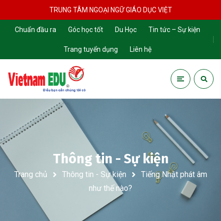
TRUNG TÂM NGOẠI NGỮ GIÁO DỤC VIỆT
Chuẩn đầu ra
Góc học tốt
Du Học
Tin tức – Sự kiện
Trang tuyển dụng
Liên hệ
Thông tin - Sự kiện
Trang chủ
Thông tin - Sự kiện
Tiếng Nhật phát âm
như thế nào?