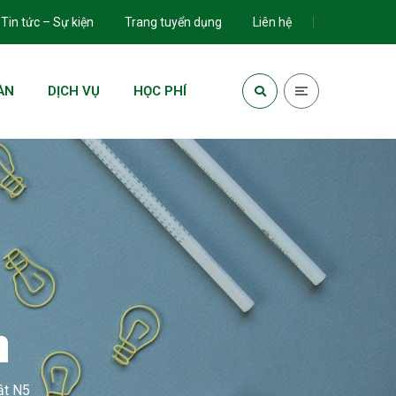
Tin tức – Sự kiện
Trang tuyển dụng
Liên hệ
ÀN
DỊCH VỤ
HỌC PHÍ
n
ật N5