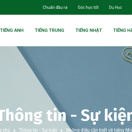
Chuẩn đầu ra
Góc học tốt
Du Học
TIẾNG ANH
TIẾNG TRUNG
TIẾNG NHẬT
TIẾNG H
Thông tin - Sự kiệ
g chủ
Thông tin - Sự kiện
Những điều cần biết về tiếng Nh