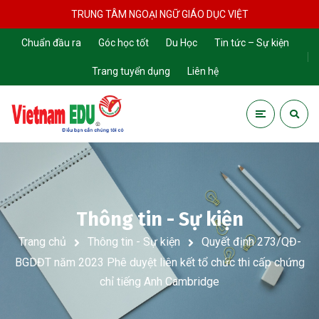
TRUNG TÂM NGOẠI NGỮ GIÁO DỤC VIỆT
Chuẩn đầu ra
Góc học tốt
Du Học
Tin tức – Sự kiện
Trang tuyển dụng
Liên hệ
Thông tin - Sự kiện
Trang chủ
Thông tin - Sự kiện
Quyết định 273/QĐ-
BGDĐT năm 2023 Phê duyệt liên kết tổ chức thi cấp chứng
chỉ tiếng Anh Cambridge