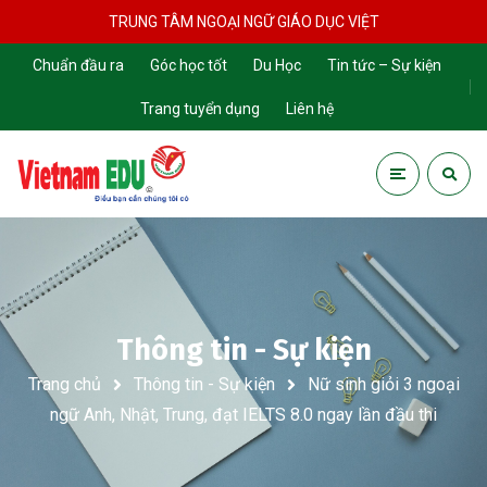
TRUNG TÂM NGOẠI NGỮ GIÁO DỤC VIỆT
Chuẩn đầu ra
Góc học tốt
Du Học
Tin tức – Sự kiện
Trang tuyển dụng
Liên hệ
Thông tin - Sự kiện
Trang chủ
Thông tin - Sự kiện
Nữ sinh giỏi 3 ngoại
ngữ Anh, Nhật, Trung, đạt IELTS 8.0 ngay lần đầu thi