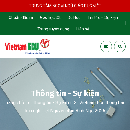
TRUNG TÂM NGOẠI NGỮ GIÁO DỤC VIỆT
Chuẩn đầu ra
Góc học tốt
Du Học
Tin tức – Sự kiện
Trang tuyển dụng
Liên hệ
Thông tin - Sự kiện
Trang chủ
Thông tin - Sự kiện
Vietnam Edu thông báo
lịch nghỉ Tết Nguyên đán Bính Ngọ 2026