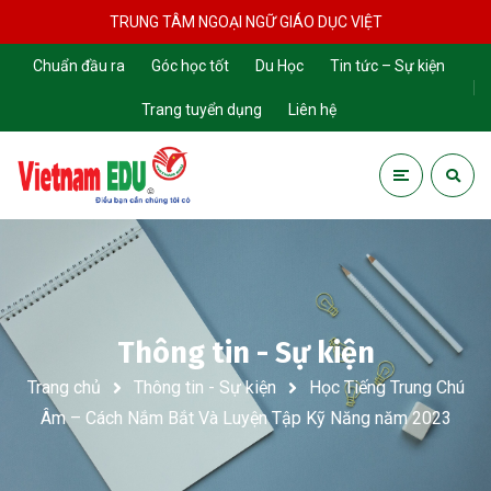
TRUNG TÂM NGOẠI NGỮ GIÁO DỤC VIỆT
Chuẩn đầu ra
Góc học tốt
Du Học
Tin tức – Sự kiện
Trang tuyển dụng
Liên hệ
Thông tin - Sự kiện
Trang chủ
Thông tin - Sự kiện
Học Tiếng Trung Chú
Âm – Cách Nắm Bắt Và Luyện Tập Kỹ Năng năm 2023