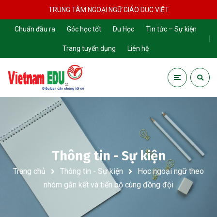
TRUNG TÂM NGOẠI NGỮ GIÁO DỤC VIỆT
Chuẩn đầu ra
Góc học tốt
Du Học
Tin tức – Sự kiện
Trang tuyển dụng
Liên hệ
Thông tin - Sự kiện
Trang chủ
Thông tin - Sự kiện
Học ngoại ngữ theo
nhóm gắn kết và tiến bộ cùng đồng đội