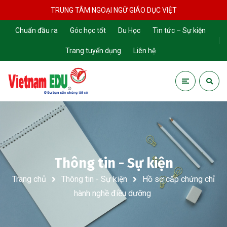
TRUNG TÂM NGOẠI NGỮ GIÁO DỤC VIỆT
Chuẩn đầu ra
Góc học tốt
Du Học
Tin tức – Sự kiện
Trang tuyển dụng
Liên hệ
Thông tin - Sự kiện
Trang chủ
Thông tin - Sự kiện
Hồ sơ cấp chứng chỉ
hành nghề điều dưỡng