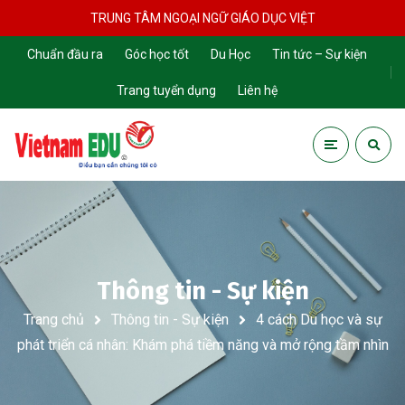
TRUNG TÂM NGOẠI NGỮ GIÁO DỤC VIỆT
Chuẩn đầu ra
Góc học tốt
Du Học
Tin tức – Sự kiện
Trang tuyển dụng
Liên hệ
Thông tin - Sự kiện
Trang chủ
Thông tin - Sự kiện
4 cách Du học và sự
phát triển cá nhân: Khám phá tiềm năng và mở rộng tầm nhìn