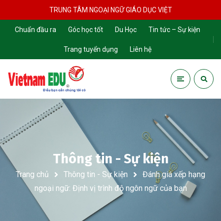
TRUNG TÂM NGOẠI NGỮ GIÁO DỤC VIỆT
Chuẩn đầu ra
Góc học tốt
Du Học
Tin tức – Sự kiện
Trang tuyển dụng
Liên hệ
Thông tin - Sự kiện
Trang chủ
Thông tin - Sự kiện
Đánh giá xếp hạng
ngoại ngữ: Định vị trình độ ngôn ngữ của bạn