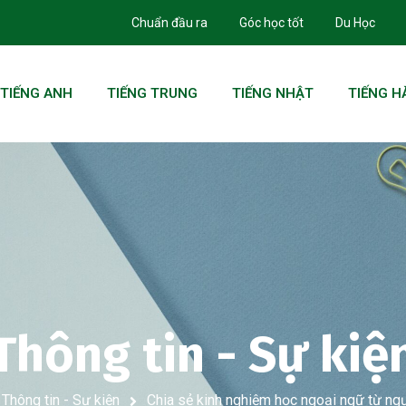
Chuẩn đầu ra
Góc học tốt
Du Học
TIẾNG ANH
TIẾNG TRUNG
TIẾNG NHẬT
TIẾNG H
Thông tin - Sự kiệ
Thông tin - Sự kiện
Chia sẻ kinh nghiệm học ngoại ngữ từ ng