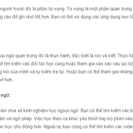
người trước đó là phần từ vựng. Từ vựng là một phần quan trọng 
 câu để ghi nhớ tốt hơn. Bạn có thể sử dụng các ứng dụng học từ 
 ngữ quan trọng đó là thực hành, đặc biệt là nói và viết. Thực hà
hể tìm kiếm các đối tác học cùng hoặc tham gia vào các câu lạc b
g nói của mình và tự kiểm tra lại. Hoặc bạn có thể tham gia nhữn
mở hơn.
 ngữ:
ên chia sẻ kinh nghiệm học ngoại ngữ. Bạn có thể tìm kiếm các b
t âm và ngữ pháp. Việc học theo ca khúc yêu thích hay bộ phim n
nào học chủ động hơn. Ngoài ra, bạn cũng có thể tìm kiếm các vid