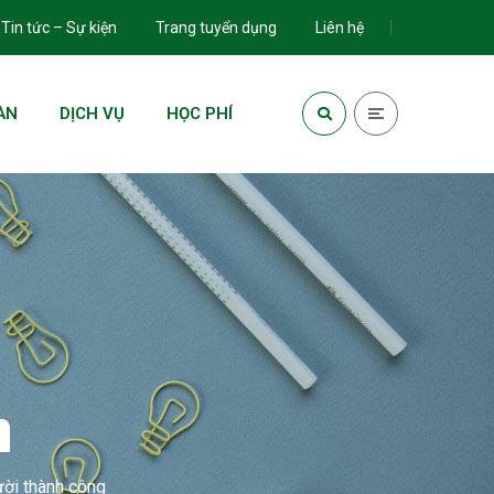
Tin tức – Sự kiện
Trang tuyển dụng
Liên hệ
ÀN
DỊCH VỤ
HỌC PHÍ
n
ười thành công