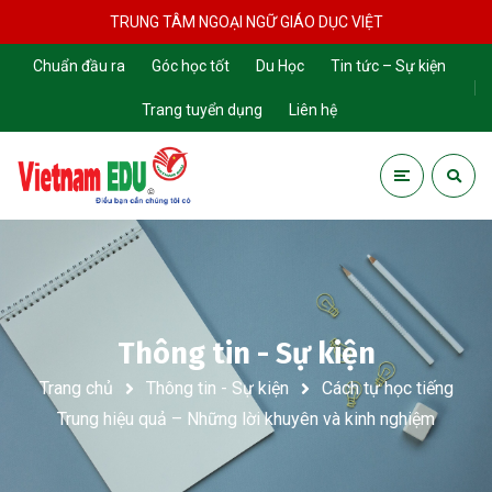
TRUNG TÂM NGOẠI NGỮ GIÁO DỤC VIỆT
Chuẩn đầu ra
Góc học tốt
Du Học
Tin tức – Sự kiện
Trang tuyển dụng
Liên hệ
Thông tin - Sự kiện
Trang chủ
Thông tin - Sự kiện
Cách tự học tiếng
Trung hiệu quả – Những lời khuyên và kinh nghiệm