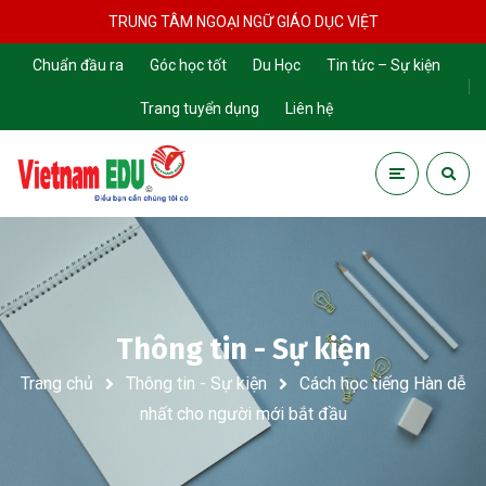
TRUNG TÂM NGOẠI NGỮ GIÁO DỤC VIỆT
Chuẩn đầu ra
Góc học tốt
Du Học
Tin tức – Sự kiện
Trang tuyển dụng
Liên hệ
Thông tin - Sự kiện
Trang chủ
Thông tin - Sự kiện
Cách học tiếng Hàn dễ
nhất cho người mới bắt đầu