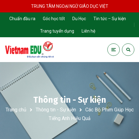
TRUNG TÂM NGOẠI NGỮ GIÁO DỤC VIỆT
Chuẩn đầu ra
Góc học tốt
Du Học
Tin tức – Sự kiện
Trang tuyển dụng
Liên hệ
Thông tin - Sự kiện
Trang chủ
Thông tin - Sự kiện
Các Bộ Phim Giúp Học
Tiếng Anh Hiệu Quả