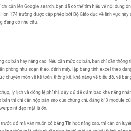
 chỉ cần lên Google search, bạn đã có thể tìm hiểu về nội dung ôn
ử. Hơn 174 trường được cấp phép bởi Bộ Giáo dục về lĩnh vực nà
ng đang có nhu cầu.
g cơ bản hay nâng cao. Nếu cần mức cơ bản, bạn chỉ cần thông t
văn phòng như soạn thảo, đánh máy, lập bảng tính excel theo dạng
hức chuyên môn về kế toán, thống kê, khả năng vẽ biểu đồ, vẽ bản
ụp, lý lịch và đóng lệ phí thi, đầy đủ để đảm bảo khả năng nhận 
ơ bản
thì chỉ cần nộp bản sao của chứng chỉ, đăng kí 3 module của
owerpoint đẹp mặt là ổn.
o trước đó mà vẫn muốn có bằng Tin học nâng cao, thì cần ôn luyện 