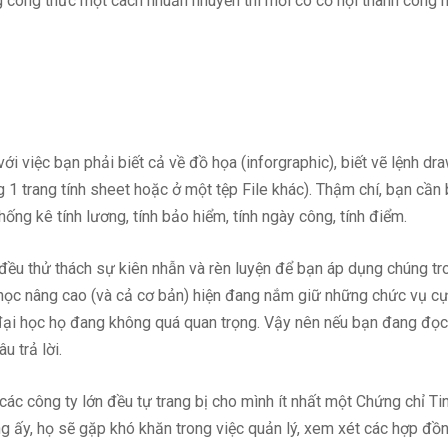
ng công thức một cách nhuần nhuyễn thì mới có cơ hội thành công n
i việc bạn phải biết cả về đồ họa (inforgraphic), biết vẽ lệnh dra
ng 1 trang tính sheet hoặc ở một tệp File khác). Thậm chí, bạn cần
ống kê tính lương, tính bảo hiểm, tính ngày công, tính điểm.
ều thử thách sự kiên nhẫn và rèn luyện để bạn áp dụng chúng tr
học nâng cao (và cả cơ bản) hiện đang nắm giữ những chức vụ cự
 đại học họ đang không quá quan trọng. Vậy nên nếu bạn đang đọc 
u trả lời.
 các công ty lớn đều tự trang bị cho mình ít nhất một Chứng chỉ 
g ấy, họ sẽ gặp khó khăn trong việc quản lý, xem xét các hợp đồng