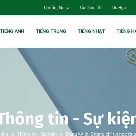
Chuẩn đầu ra
Góc học tốt
Du Học
TIẾNG ANH
TIẾNG TRUNG
TIẾNG NHẬT
TIẾNG H
Thông tin - Sự kiệ
 chủ
Thông tin - Sự kiện
Đăng ký thi Chứng chỉ tin học ứn