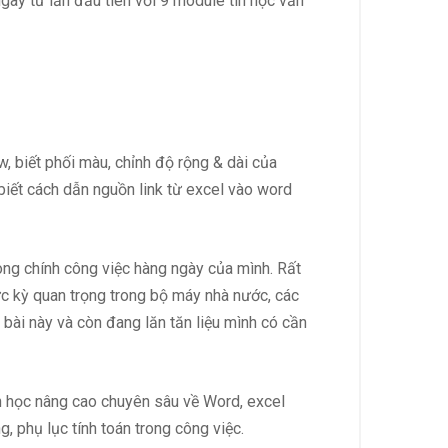
gay từ lần đầu tiên với 9 module tin học văn
w, biết phối màu, chỉnh độ rộng & dài của
 biết cách dẫn nguồn link từ excel vào word
ong chính công việc hàng ngày của mình. Rất
c kỳ quan trọng trong bộ máy nhà nước, các
bài này và còn đang lăn tăn liệu mình có cần
Tin học nâng cao chuyên sâu về Word, excel
, phụ lục tính toán trong công việc.