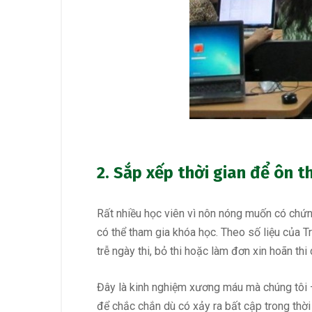
2. Sắp xếp thời gian để ôn t
Rất nhiều học viên vì nôn nóng muốn có
chứn
có thể tham gia khóa học. Theo số liệu của T
trễ ngày thi, bỏ thi hoặc làm đơn xin hoãn t
Đây là kinh nghiệm xương máu mà chúng tôi – n
để chắc chắn dù có xảy ra bất cập trong thời g