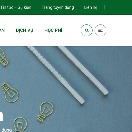
Tin tức – Sự kiện
Trang tuyển dụng
Liên hệ
ÀN
DỊCH VỤ
HỌC PHÍ
n
g dụng