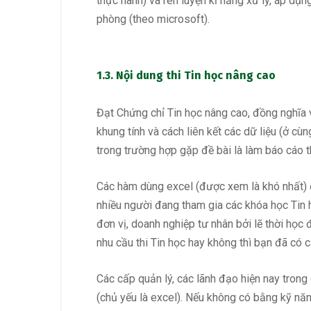
thực hành) và rèn luyện kĩ năng xử lý, áp dụ
phòng (theo microsoft).
1.3. Nội dung thi Tin học nâng cao
Đạt Chứng chỉ Tin học nâng cao, đồng nghĩa vớ
khung tính và cách liên kết các dữ liệu (ở cù
trong trường hợp gặp đề bài là làm báo cáo th
Các hàm dùng excel (được xem là khó nhất) đ
nhiều người đang tham gia các khóa học Tin 
đơn vị, doanh nghiệp tư nhân bởi lẽ thời học
nhu cầu thi Tin học hay không thì bạn đã có câ
Các cấp quản lý, các lãnh đạo hiện nay trong
(chủ yếu là excel). Nếu không có bằng kỹ năn